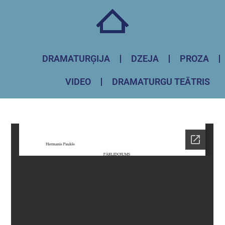
DRAMATURĢIJA
DZEJA
PROZA
VIDEO
DRAMATURGU TEĀTRIS