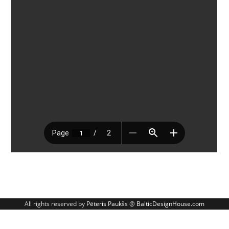
All rights reserved by
Pēteris Paukšs
@
BalticDesignHouse.com