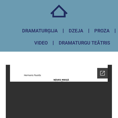
DRAMATURĢIJA
DZEJA
PROZA
VIDEO
DRAMATURGU TEĀTRIS