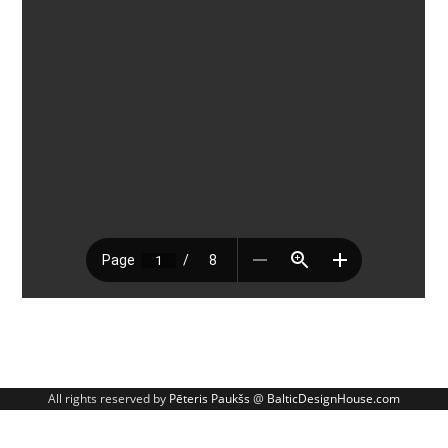
All rights reserved by
Pēteris Paukšs
@
BalticDesignHouse.com