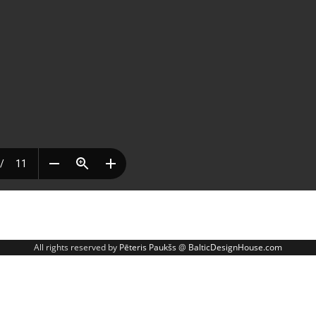
All rights reserved by
Pēteris Paukšs
@
BalticDesignHouse.com