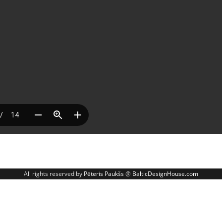
All rights reserved by
Pēteris Paukšs
@
BalticDesignHouse.com