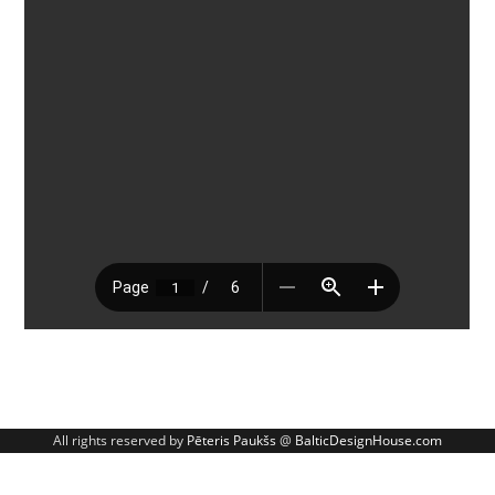
All rights reserved by
Pēteris Paukšs
@
BalticDesignHouse.com