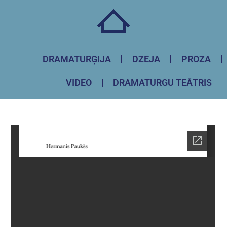
DRAMATURĢIJA
DZEJA
PROZA
VIDEO
DRAMATURGU TEĀTRIS