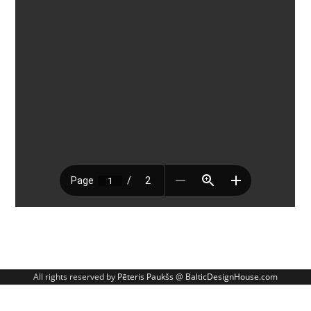
All rights reserved by
Pēteris Paukšs
@
BalticDesignHouse.com