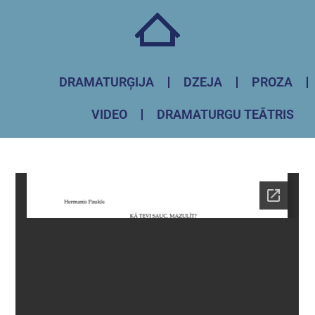
DRAMATURĢIJA
DZEJA
PROZA
VIDEO
DRAMATURGU TEĀTRIS