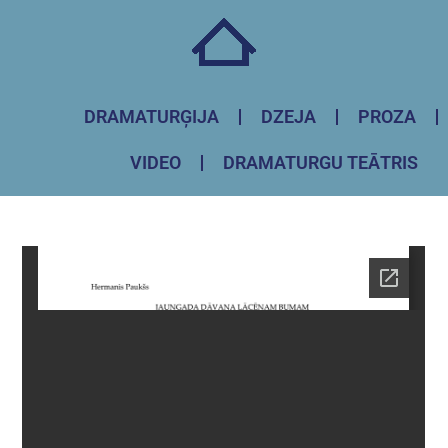
DRAMATURĢIJA
DZEJA
PROZA
VIDEO
DRAMATURGU TEĀTRIS