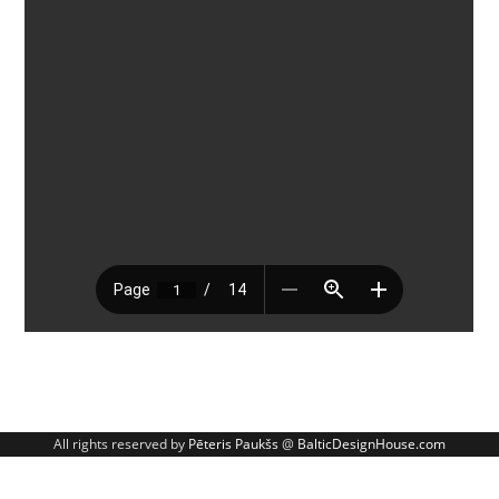
All rights reserved by
Pēteris Paukšs
@
BalticDesignHouse.com