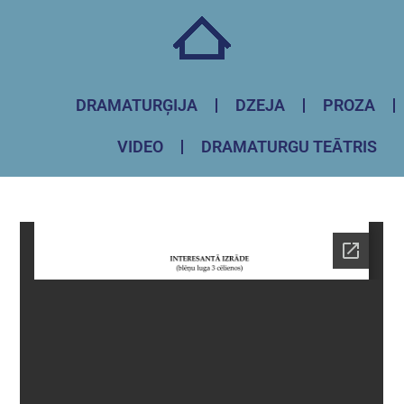
DRAMATURĢIJA
DZEJA
PROZA
VIDEO
DRAMATURGU TEĀTRIS