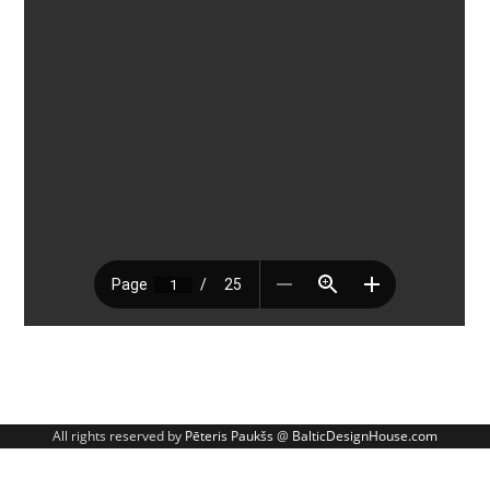
All rights reserved by
Pēteris Paukšs
@
BalticDesignHouse.com