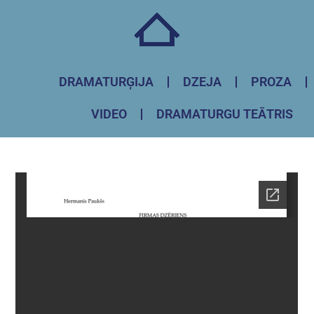
DRAMATURĢIJA
DZEJA
PROZA
VIDEO
DRAMATURGU TEĀTRIS