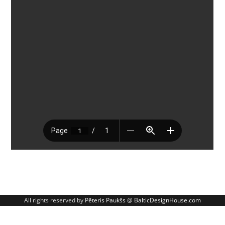
All rights reserved by
Pēteris Paukšs
@
BalticDesignHouse.com