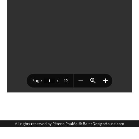
All rights reserved by
Pēteris Paukšs
@
BalticDesignHouse.com