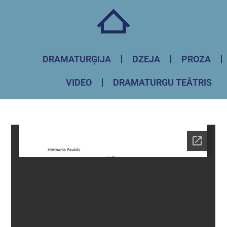
DRAMATURĢIJA
DZEJA
PROZA
VIDEO
DRAMATURGU TEĀTRIS