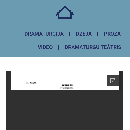
DRAMATURĢIJA
DZEJA
PROZA
VIDEO
DRAMATURGU TEĀTRIS