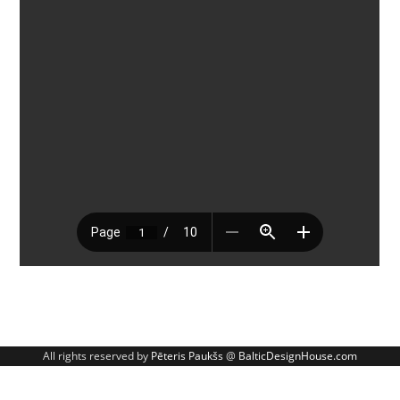
All rights reserved by
Pēteris Paukšs
@
BalticDesignHouse.com