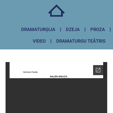
DRAMATURĢIJA
DZEJA
PROZA
VIDEO
DRAMATURGU TEĀTRIS