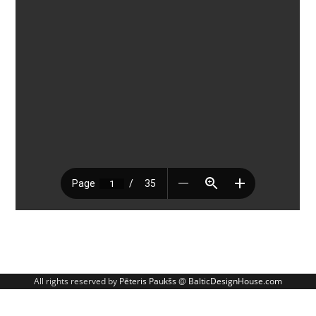
All rights reserved by
Pēteris Paukšs
@
BalticDesignHouse.com