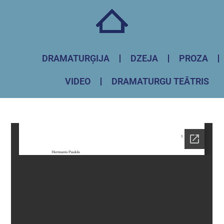
DRAMATURĢIJA
DZEJA
PROZA
VIDEO
DRAMATURGU TEĀTRIS