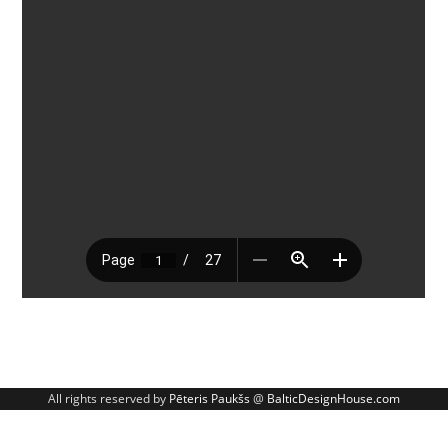
All rights reserved by
Pēteris Paukšs
@
BalticDesignHouse.com